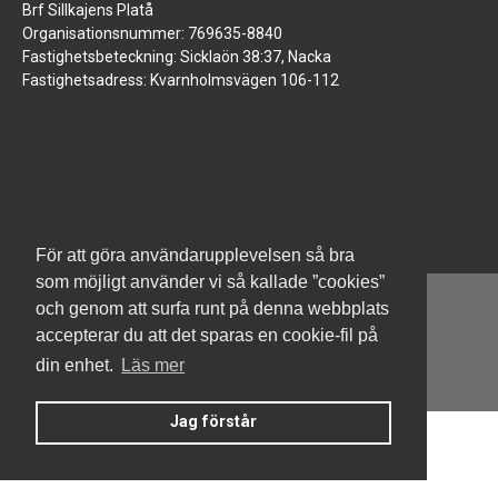
Brf Sillkajens Platå
Organisationsnummer: 769635-8840
Fastighetsbeteckning: Sicklaön 38:37, Nacka
Fastighetsadress: Kvarnholmsvägen 106-112
För att göra användarupplevelsen så bra
som möjligt använder vi så kallade ”cookies”
och genom att surfa runt på denna webbplats
accepterar du att det sparas en cookie-fil på
din enhet.
Läs mer
Denna hemsida är byggd med Smart Brf ®
Jag förstår