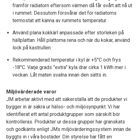
framför radiatorn eftersom värmen då får svårt att nå ut
i rummet. Dessutom försvårar det för radiatorns
termostat att känna av rummets temperatur.
Använd plana kokkärl anpassade efter storleken på
hällplattan. Håll plattorna rena och när du kokar, använd
lock på kastrullen.
Rekommenderad temperatur i kyl är +5°C och frys
-18°C. Varje grads ”extra” kyla drar cirka 1 kWh mer i
veckan. Låt maten svalna innan den sätts in.
Miljövärderade varor
JM arbetar aktivt med att säkerställa att de produkter vi
bygger in är säkra ur hälso- och miljösynpunkt. Vi har
identifierat ett antal produktgrupper som särskilt bör
kontrolleras. Produkter ur dessa grupper har granskats
och godkänts enligt JMs miljövärderingssystem innan de
byggts in i våra bostäder. Din styrelse har fått en