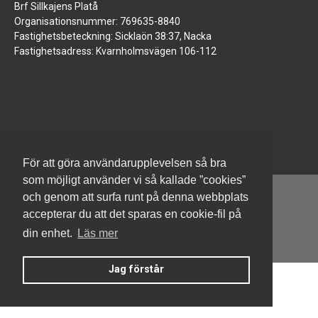
Brf Sillkajens Platå
Organisationsnummer: 769635-8840
Fastighetsbeteckning: Sicklaön 38:37, Nacka
Fastighetsadress: Kvarnholmsvägen 106-112
För att göra användarupplevelsen så bra
som möjligt använder vi så kallade ”cookies”
och genom att surfa runt på denna webbplats
accepterar du att det sparas en cookie-fil på
din enhet.
Läs mer
Denna hemsida är byggd med Smart Brf ®
Jag förstår